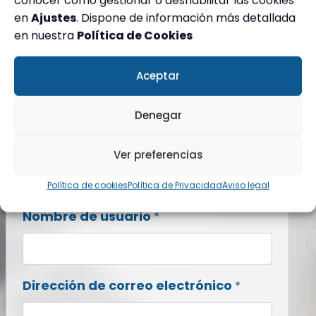
conocer cómo gestionar o deshabilitar las cookies
en
Ajustes
. Dispone de información más detallada
en nuestra
Política de Cookies
Registrarse
Aceptar
Denegar
Nombre
Apellidos
*
Ver preferencias
Política de cookies
Política de Privacidad
Aviso legal
Obligatorio
Nombre de usuario
*
Obligatorio
Dirección de correo electrónico
*