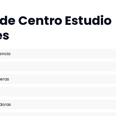
 de Centro Estudio
es
encia
ieras
adoras