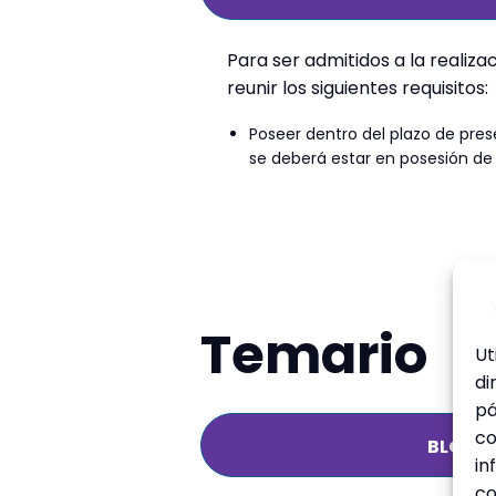
Para ser admitidos a la realiza
reunir los siguientes requisitos:
Poseer dentro del plazo de prese
se deberá estar en posesión de
Temario
Ut
di
pá
co
BLOQUE
in
co