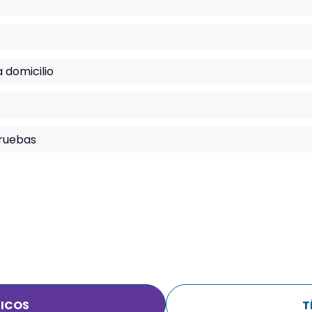
 domicilio
pruebas
ICOS
T