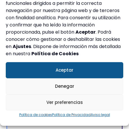
oposición, llámanos (604 001 567) o
funcionales dirigidos a permitir la correcta
escríbenos (secretaria@centroestudio.es)
navegación por nuestra página web y de terceros
y te avisaremos cuando vayamos a
comenzarlas.
con finalidad analítica. Para consentir su utilización
y confirmar que ha leído la información
proporcionada, pulse el botón
Aceptar
. Podrá
conocer cómo gestionar o deshabilitar las cookies
en
Ajustes
. Dispone de información más detallada
¿Preparáis oposiciones en todas
las comunidades?
en nuestra
Política de Cookies
Aceptar
¿Cuánto cuesta una oposición?
Denegar
Ver preferencias
Política de cookies
Política de Privacidad
Aviso legal
¿Hay algún descuento?