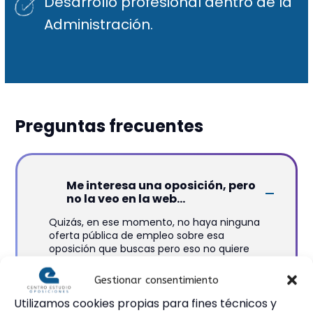
Desarrollo profesional dentro de la
Administración.
Preguntas frecuentes
Me interesa una oposición, pero
no la veo en la web...
Quizás, en ese momento, no haya ninguna
oferta pública de empleo sobre esa
oposición que buscas pero eso no quiere
decir que no la vayamos a preparar o
estemos a punto de activar un grupo.
Gestionar consentimiento
Si tienes en mente comenzar una
Utilizamos cookies propias para fines técnicos y