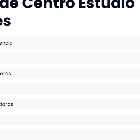
 de Centro Estudio
es
encia
ieras
adoras