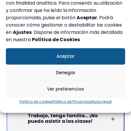
con finalidad analítica. Para consentir su utilización
¿Preparáis oposiciones en todas
y confirmar que ha leído la información
las comunidades?
proporcionada, pulse el botón
Aceptar
. Podrá
conocer cómo gestionar o deshabilitar las cookies
en
Ajustes
. Dispone de información más detallada
en nuestra
Política de Cookies
¿Cuánto cuesta una oposición?
Aceptar
Denegar
¿Hay algún descuento?
Ver preferencias
Política de cookies
Política de Privacidad
Aviso legal
Trabajo, tengo familia... ¡No
puedo asistir a las clases!