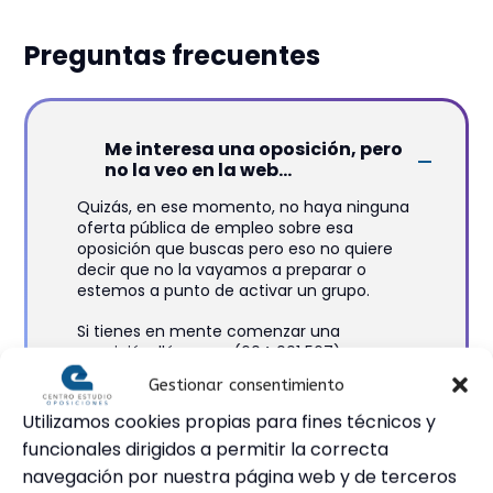
Preguntas frecuentes
Me interesa una oposición, pero
no la veo en la web...
Quizás, en ese momento, no haya ninguna
oferta pública de empleo sobre esa
oposición que buscas pero eso no quiere
decir que no la vayamos a preparar o
estemos a punto de activar un grupo.
Si tienes en mente comenzar una
oposición, llámanos (604 001 567) o
escríbenos (secretaria@centroestudio.es)
Gestionar consentimiento
y te avisaremos cuando vayamos a
comenzarlas.
Utilizamos cookies propias para fines técnicos y
funcionales dirigidos a permitir la correcta
navegación por nuestra página web y de terceros