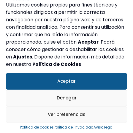
de coaching motivacional. ¡Porque esa plaza será
Utilizamos cookies propias para fines técnicos y
tuya!
funcionales dirigidos a permitir la correcta
navegación por nuestra página web y de terceros
con finalidad analítica. Para consentir su utilización
y confirmar que ha leído la información
proporcionada, pulse el botón
Aceptar
. Podrá
conocer cómo gestionar o deshabilitar las cookies
en
Ajustes
. Dispone de información más detallada
en nuestra
Política de Cookies
Construye hoy el futuro que
buscas
Aceptar
Estabilidad laboral a largo plazo.
Denegar
Retribución estable y en constante
evolución.
Ver preferencias
Más tiempo para tu vida personal.
Política de cookies
Política de Privacidad
Aviso legal