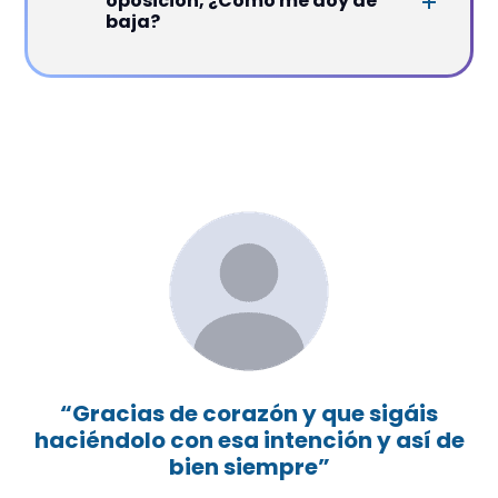
oposición, ¿Cómo me doy de
baja?
“Gracias de corazón y que sigáis
haciéndolo con esa intención y así de
t
bien siempre”