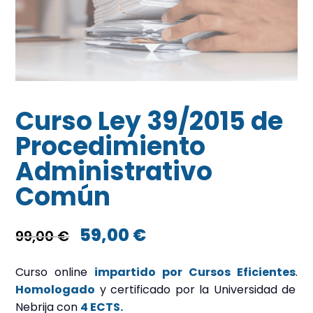
Curso Ley 39/2015 de
Procedimiento
Administrativo
Común
El
El
59,00
€
99,00
€
precio
precio
Curso online
impartido por Cursos Eficientes
.
original
actual
Homologado
y certificado por la Universidad de
Nebrija con
4 ECTS.