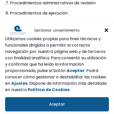
7. Procedimientos administrativos de revisión
8. Procedimientos de ejecución
9. El procedimiento sancionador
Gestionar consentimiento
10. De la responsabilidad patrimonial de la
Utilizamos cookies propias para fines técnicos y
Administración
funcionales dirigidos a permitir la correcta
Revisa aquí el detalle del temario
navegación por nuestra página web y de terceros
con finalidad analítica. Para consentir su utilización
Consulta mayor información
y confirmar que ha leído la información
Curso homologado por la Universidad Antonio de
proporcionada, pulse el botón
Aceptar
. Podrá
Nebrija con
4 créditos ECTS
(créditos
conocer cómo gestionar o deshabilitar las cookies
universitarios), que es el criterio seguido por las
en
Ajustes
. Dispone de información más detallada
Administraciones Públicas para su valoración.
en nuestra
Política de Cookies
La homologación de la
Universidad Antonio de
Aceptar
Nebrija
permite que los cursos puedan
ser
puntuables
y
baremables
en ofertas de