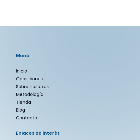
Menú
Inicio
Oposiciones
Sobre nosotros
Metodología
Tienda
Blog
Contacto
Enlaces de interés