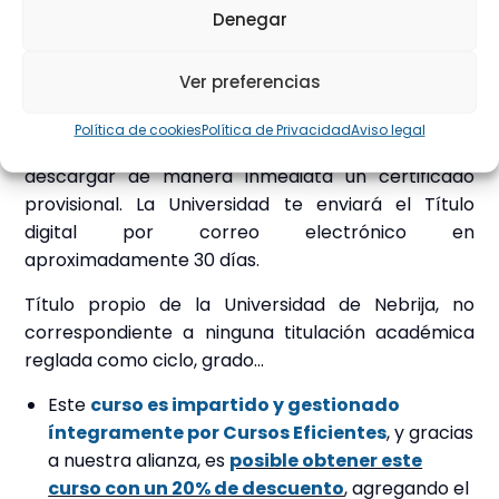
Denegar
empleo público (oposiciones y listas de interinos),
bolsas de empleo o listas de selección temporal,
concursos de traslados y carrera profesional
Ver preferencias
donde se incluyan cursos universitarios.
Política de cookies
Política de Privacidad
Aviso legal
El último día del mes en el finalices el curso podrás
descargar de manera inmediata un certificado
provisional.
La Universidad te enviará el Título
digital por correo electrónico en
aproximadamente 30 días
.
Título propio de la Universidad de Nebrija, no
correspondiente a ninguna titulación académica
reglada como ciclo, grado…
Este
curso es impartido y gestionado
íntegramente por Cursos Eficientes
, y gracias
a nuestra alianza, es
posible obtener este
curso con un 20% de descuento
, agregando el