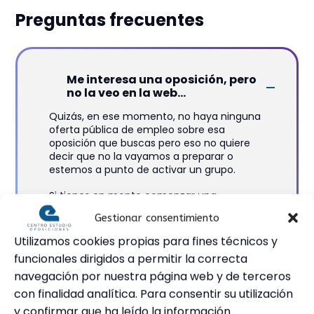
Preguntas frecuentes
Me interesa una oposición, pero
no la veo en la web...
Quizás, en ese momento, no haya ninguna
oferta pública de empleo sobre esa
oposición que buscas pero eso no quiere
decir que no la vayamos a preparar o
estemos a punto de activar un grupo.
Si tienes en mente comenzar una
oposición, llámanos (604 001 567) o
Gestionar consentimiento
escríbenos (secretaria@centroestudio.es)
y te avisaremos cuando vayamos a
Utilizamos cookies propias para fines técnicos y
comenzarlas.
funcionales dirigidos a permitir la correcta
navegación por nuestra página web y de terceros
con finalidad analítica. Para consentir su utilización
y confirmar que ha leído la información