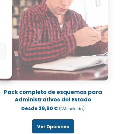
de
producto
s
Este
producto
Pack completo de esquemas para
tiene
Administrativos del Estado
múltiples
Desde
39,90
€
(IVA incluido)
ariantes.
Las
Ver Opciones
opciones