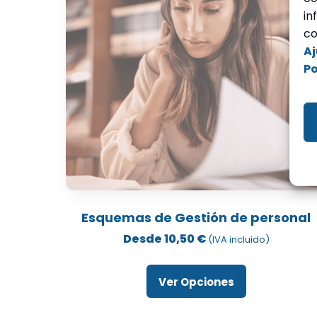
de
in
producto
co
Aj
Po
Este
producto
Esquemas de Gestión de personal
tiene
Desde
10,50
€
(IVA incluido)
múltiples
variantes.
Ver Opciones
Las
opciones