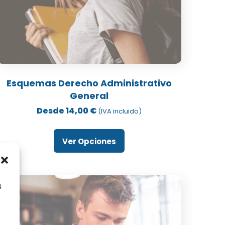
Este
producto
Esquemas Derecho Administrativo
tiene
General
múltiples
Desde
14,00
€
(IVA incluido)
ariantes.
Las
Ver Opciones
opciones
se
pueden
legir
s
en
a
página