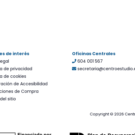
se
pueden
elegir
e
en
la
l
página
de
es de interés
Oficinas Centrales
producto
legal
604 001 567
ca de privacidad
secretaria@centroestudio.
ca de cookies
ación de Accesibilidad
ciones de Compra
el sitio
Copyright © 2026 Centr