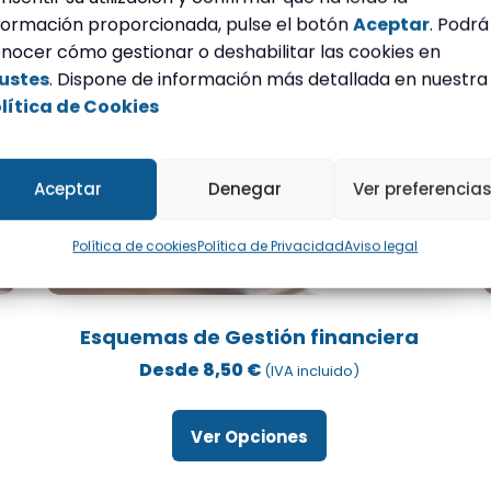
de
formación proporcionada, pulse el botón
Aceptar
. Podrá
producto
nocer cómo gestionar o deshabilitar las cookies en
ustes
. Dispone de información más detallada en nuestra
lítica de Cookies
Aceptar
Denegar
Ver preferencia
Política de cookies
Política de Privacidad
Aviso legal
Este
producto
Esquemas de Gestión financiera
tiene
Desde
8,50
€
(IVA incluido)
múltiples
variantes.
v
Ver Opciones
Las
opciones