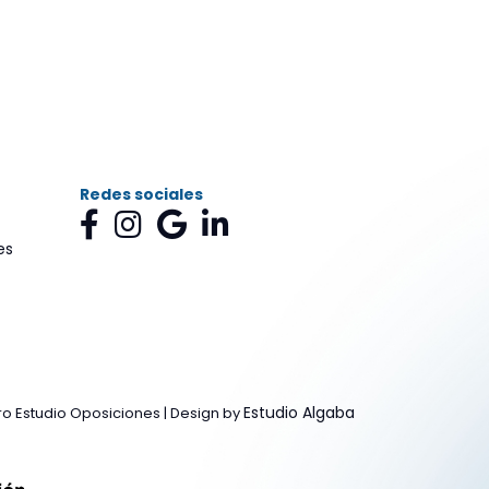
se
pueden
legir
en
a
página
de
Redes sociales
producto
es
Estudio Algaba
o Estudio Oposiciones | Design by