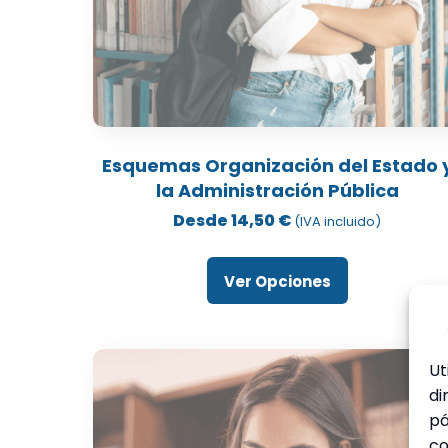
Este
producto
Esquemas Organización del Estado 
tiene
la Administración Pública
múltiples
Desde
14,50
€
(IVA incluido)
variantes.
Las
Ver Opciones
opciones
se
pueden
elegir
Ut
en
di
la
pá
página
co