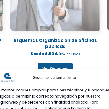
Este
producto
y
Esquemas Organización de oficinas
tiene
públicas
múltiples
Desde
4,50
€
(IVA incluido)
variantes.
v
Las
Ver Opciones
opciones
se
Gestionar consentimiento
pueden
elegir
e
ilizamos cookies propias para fines técnicos y funcionale
en
rigidos a permitir la correcta navegación por nuestra
la
l
gina web y de terceros con finalidad analítica. Para
página
nsentir su utilización y confirmar que ha leído la