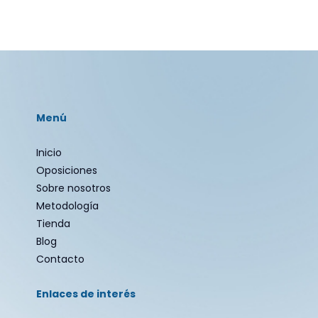
se
pueden
elegir
en
la
página
de
Menú
producto
Inicio
Oposiciones
Sobre nosotros
Metodología
Tienda
Blog
Contacto
Enlaces de interés