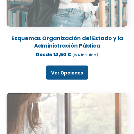
Este
producto
Esquemas Organización del Estado y la
tiene
Administración Pública
múltiples
Desde
14,50
€
(IVA incluido)
variantes.
Las
Ver Opciones
opciones
se
pueden
elegir
en
la
página
de