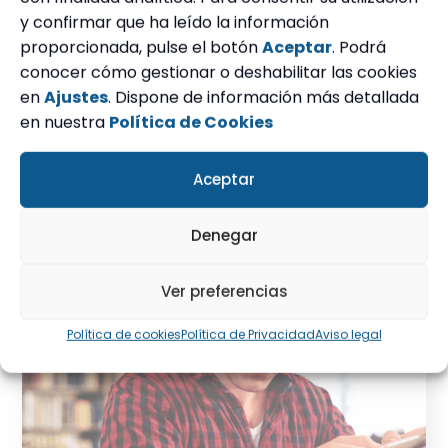
y confirmar que ha leído la información
Este
proporcionada, pulse el botón
Aceptar
. Podrá
producto
Esquemas de Gestión de personal
conocer cómo gestionar o deshabilitar las cookies
tiene
en
Ajustes
. Dispone de información más detallada
Desde
10,50
€
(IVA incluido)
múltiples
en nuestra
Política de Cookies
variantes.
Ver Opciones
Las
Aceptar
opciones
se
Denegar
pueden
elegir
en
Ver preferencias
la
Política de cookies
Política de Privacidad
Aviso legal
página
de
producto