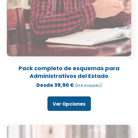
Este
producto
Pack completo de esquemas para
tiene
Administrativos del Estado
múltiples
Desde
39,90
€
(IVA incluido)
variantes.
Las
Ver Opciones
opciones
se
pueden
elegir
en