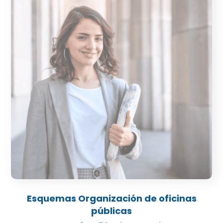
la
página
de
producto
Este
producto
Esquemas Organización de oficinas
tiene
públicas
múltiples