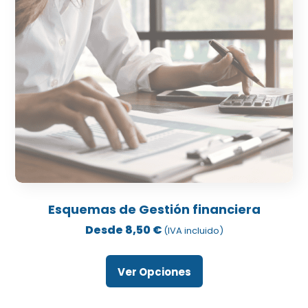
producto
Este
producto
Esquemas de Gestión financiera
tiene
Desde
8,50
€
(IVA incluido)
múltiples
variantes.
Ver Opciones
Las
opciones